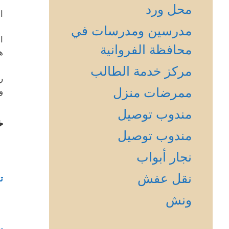
محل ورد
ا
مدرسين ومدرسات في
ا
محافظة الفروانية
ه
مركز خدمة الطالب
ر
ممرضات منزل
و
مندوب توصيل
خ
مندوب توصيل
نجار أبواب
نقل عفش
ت
ونش