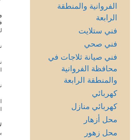
الفروانية والمنطقة
و
الرابعة
ف
فني ستلايت
ل
فني صحي
ن
فني صيانة ثلاجات في
ن
محافظة الفروانية
ا
والمنطقة الرابعة
ن
كهربائي
ا
كهربائي منازل
ا
محل أزهار
ل
محل زهور
ي