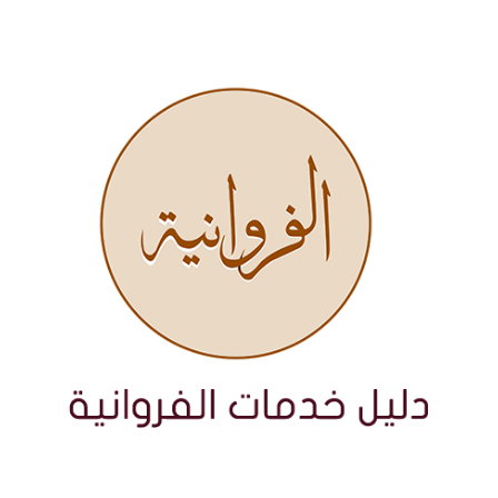
نتقل
لى
لمحتوى