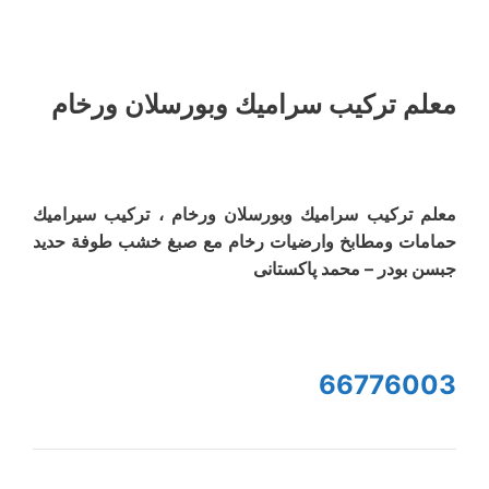
معلم ترکیب سرامیك وبورسلان ورخام
معلم ترکیب سرامیك وبورسلان ورخام ، تركيب سيراميك
حمامات ومطابخ وارضیات رخام مع صبغ خشب طوفة حدید
جبسن بودر – محمد پاکستانی
66776003