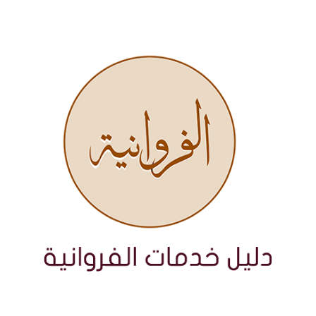
نتقل
لى
لمحتوى