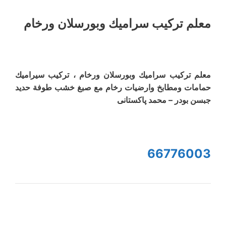
معلم ترکیب سرامیك وبورسلان ورخام
معلم ترکیب سرامیك وبورسلان ورخام ، تركيب سيراميك
حمامات ومطابخ وارضیات رخام مع صبغ خشب طوفة حدید
جبسن بودر – محمد پاکستانی
66776003