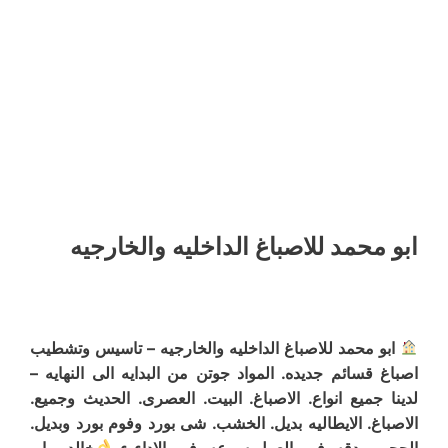
ابو محمد للاصباغ الداخليه والخارجيه
ابو محمد للاصباغ الداخليه والخارجيه – تاسيس وتشطيب
اصباغ قسائم جديده. المواد جوتن من البدايه الى النهايه –
لدينا جميع انواع. الاصباغ. البيت. العصرى. الحديث وجميع.
الاصباغ. الايطاليه بديل. الخشب. شى بورد وفوم بورد وبديل.
الحجر – دقه. فى. العمل سرعه. فى. الاداء ء
خالد – ابو