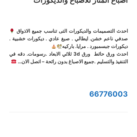
أصباع المنار للاصباغ والديكورات
احدث التصميمات والديكورات التى تناسب جميع الاذواق
صدفي ناعم خشن. ايطالي . صبغ عادي . ديكورات خشبية .
ديكورات جبسمبورد . مرايا. باركيه
احدث ورق حائط ورق 3d ثلاثي الابعاد .رسومات. دقه في
التنفيذ والتسليم .جميع الاصباغ بدون رائحة – اتصل الان…
66776003