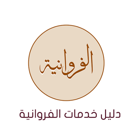
نتقل
لى
لمحتوى