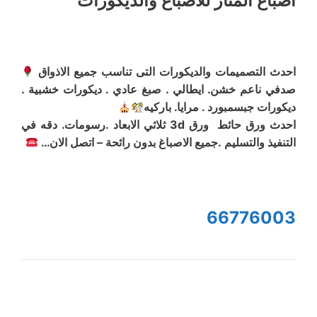
أصباع المنار للاصباغ والديكورات
احدث التصميمات والديكورات التى تناسب جميع الاذواق
صدفي ناعم خشن. ايطالي . صبغ عادي . ديكورات خشبية .
ديكورات جبسمبورد . مرايا. باركيه
احدث ورق حائط ورق 3d ثلاثي الابعاد .رسومات. دقه في
التنفيذ والتسليم .جميع الاصباغ بدون رائحة – اتصل الان…
66776003