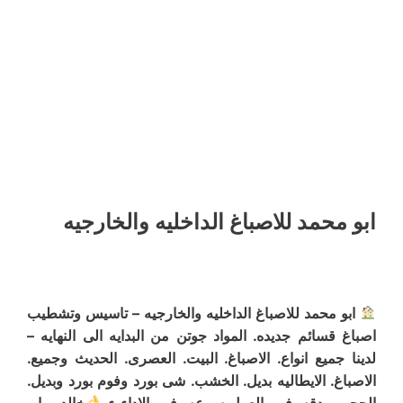
ابو محمد للاصباغ الداخليه والخارجيه
ابو محمد للاصباغ الداخليه والخارجيه – تاسيس وتشطيب
اصباغ قسائم جديده. المواد جوتن من البدايه الى النهايه –
لدينا جميع انواع. الاصباغ. البيت. العصرى. الحديث وجميع.
الاصباغ. الايطاليه بديل. الخشب. شى بورد وفوم بورد وبديل.
الحجر – دقه. فى. العمل سرعه. فى. الاداء ء
خالد – ابو