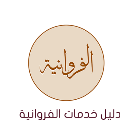
نتقل
لى
لمحتوى