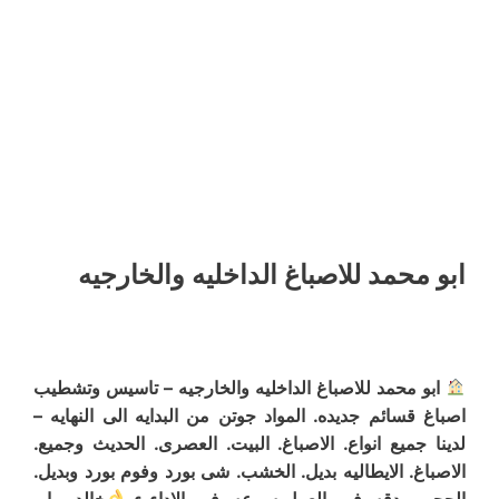
ابو محمد للاصباغ الداخليه والخارجيه
ابو محمد للاصباغ الداخليه والخارجيه – تاسيس وتشطيب
اصباغ قسائم جديده. المواد جوتن من البدايه الى النهايه –
لدينا جميع انواع. الاصباغ. البيت. العصرى. الحديث وجميع.
الاصباغ. الايطاليه بديل. الخشب. شى بورد وفوم بورد وبديل.
الحجر – دقه. فى. العمل سرعه. فى. الاداء ء
خالد – ابو