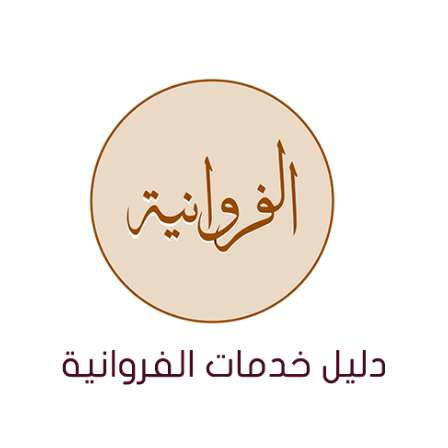
نتقل
لى
لمحتوى