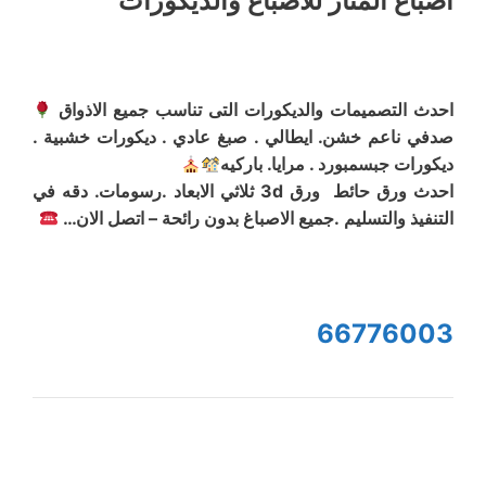
أصباع المنار للاصباغ والديكورات
احدث التصميمات والديكورات التى تناسب جميع الاذواق
صدفي ناعم خشن. ايطالي . صبغ عادي . ديكورات خشبية .
ديكورات جبسمبورد . مرايا. باركيه
احدث ورق حائط ورق 3d ثلاثي الابعاد .رسومات. دقه في
التنفيذ والتسليم .جميع الاصباغ بدون رائحة – اتصل الان…
66776003