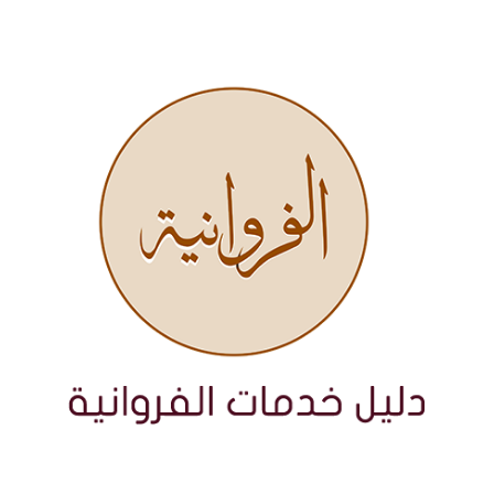
نتقل
لى
لمحتوى