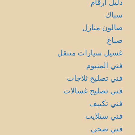
دليل أرقام
سباك
صالون منازل
صباغ
غسيل سيارات متنقل
فني المنيوم
فني تصليح ثلاجات
فني تصليح غسالات
فني تكييف
فني ستلايت
فني صحي