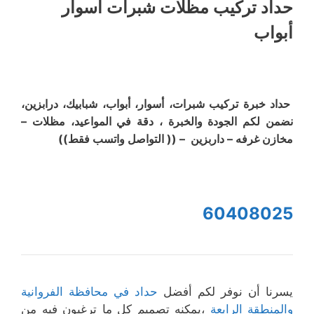
حداد تركيب مظلات شبرات أسوار
أبواب
حداد خبرة تركيب شبرات، أسوار، أبواب، شبابيك، درابزين،
نضمن لكم الجودة والخبرة ، دقة في المواعيد، مظلات –
مخازن غرفه – داربزين – (( التواصل واتسب فقط))
60408025
يسرنا أن نوفر لكم أفضل
حداد في محافظة الفروانية
والمنطقة الرابعة
،يمكنه تصميم كل ما ترغبون فيه من