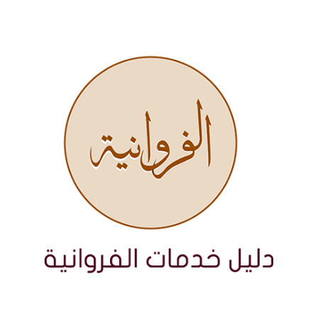
نتقل
لى
لمحتوى