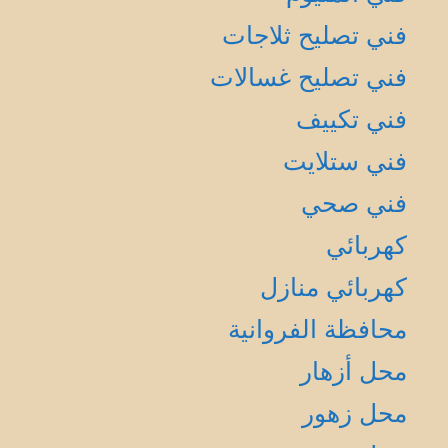
فني تصليح ثلاجات
فني تصليح غسالات
فني تكييف
فني ستلايت
فني صحي
كهربائي
كهربائي منازل
محافظة الفروانية
محل أزهار
محل زهور