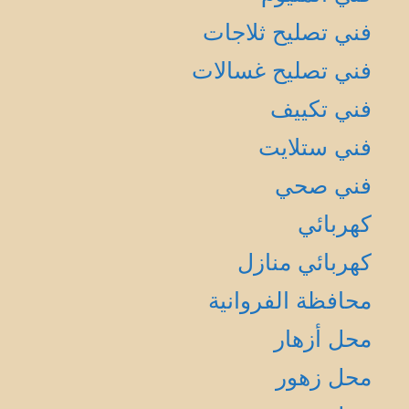
فني تصليح ثلاجات
فني تصليح غسالات
فني تكييف
فني ستلايت
فني صحي
كهربائي
كهربائي منازل
محافظة الفروانية
محل أزهار
محل زهور