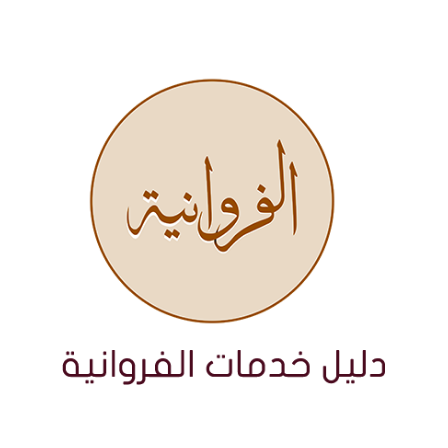
نتقل
لى
لمحتوى