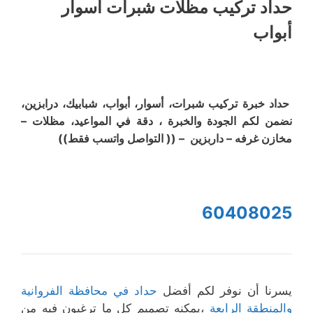
حداد تركيب مظلات شبرات أسوار
أبواب
حداد خبرة تركيب شبرات، أسوار، أبواب، شبابيك، درابزين،
نضمن لكم الجودة والخبرة ، دقة في المواعيد، مظلات –
مخازن غرفه – داربزين – (( التواصل واتسب فقط))
60408025
يسرنا أن نوفر لكم أفضل
حداد في محافظة الفروانية
والمنطقة الرابعة
،يمكنه تصميم كل ما ترغبون فيه من