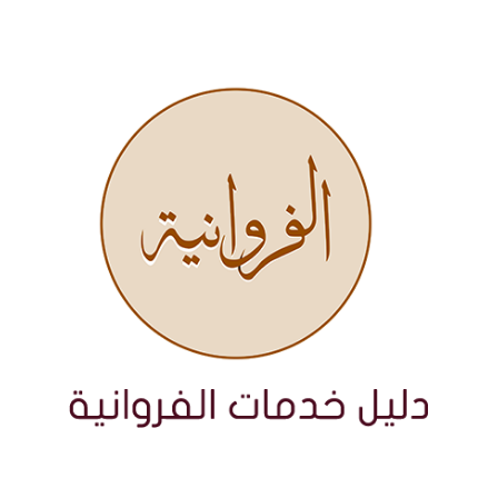
نتقل
لى
لمحتوى