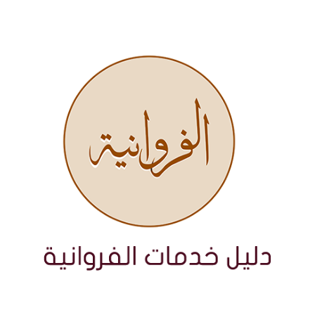
نتقل
لى
لمحتوى