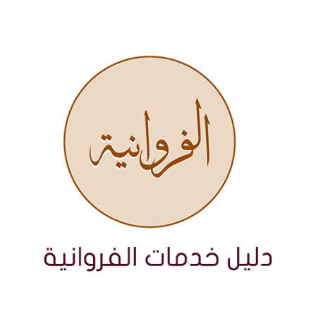
نتقل
لى
لمحتوى