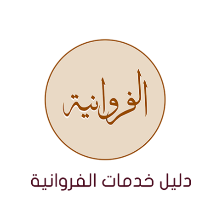
نتقل
لى
لمحتوى