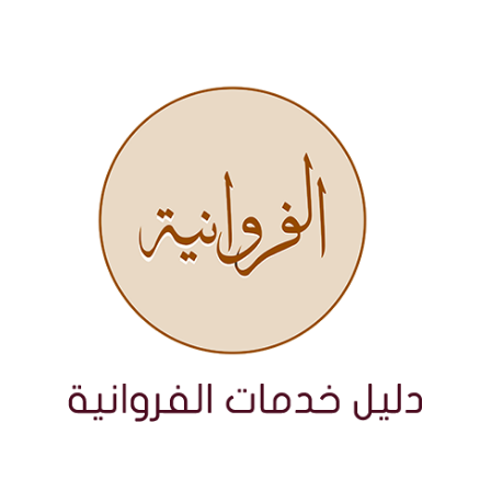
نتقل
لى
لمحتوى