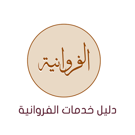
نتقل
لى
لمحتوى