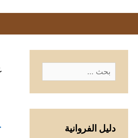
غ
البحث
عن:
خ
دليل الفروانية