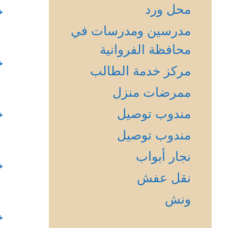
محل ورد
خ
مدرسين ومدرسات في
محافظة الفروانية
خ
مركز خدمة الطالب
ممرضات منزل
مندوب توصيل
خ
مندوب توصيل
نجار أبواب
خ
نقل عفش
ونش
خ