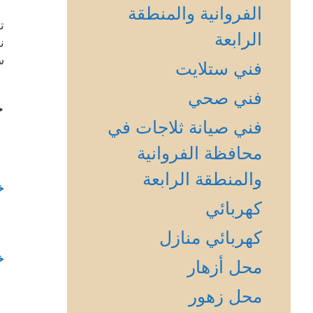
الفروانية والمنطقة
ت
الرابعة
ن
س
فني ستلايت
فني صحي
خ
فني صيانة ثلاجات في
محافظة الفروانية
والمنطقة الرابعة
خ
كهربائي
كهربائي منازل
خ
محل أزهار
محل زهور