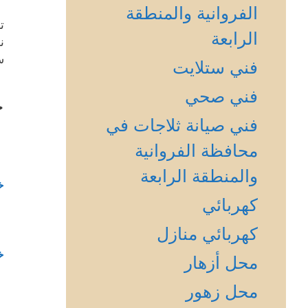
الفروانية والمنطقة
ت
الرابعة
ن
س
فني ستلايت
فني صحي
خ
فني صيانة ثلاجات في
محافظة الفروانية
والمنطقة الرابعة
خ
كهربائي
كهربائي منازل
خ
محل أزهار
محل زهور