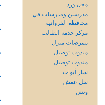
محل ورد
خ
مدرسين ومدرسات في
محافظة الفروانية
خ
مركز خدمة الطالب
ممرضات منزل
مندوب توصيل
خ
مندوب توصيل
نجار أبواب
خ
نقل عفش
ونش
خ