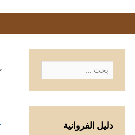
غ
البحث
عن:
خ
دليل الفروانية