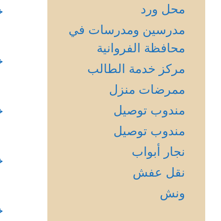
محل ورد
خ
مدرسين ومدرسات في
محافظة الفروانية
خ
مركز خدمة الطالب
ممرضات منزل
مندوب توصيل
خ
مندوب توصيل
نجار أبواب
خ
نقل عفش
ونش
خ