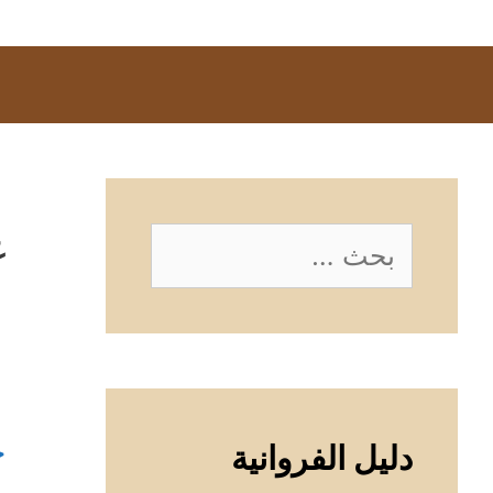
غ
البحث
عن:
خ
دليل الفروانية