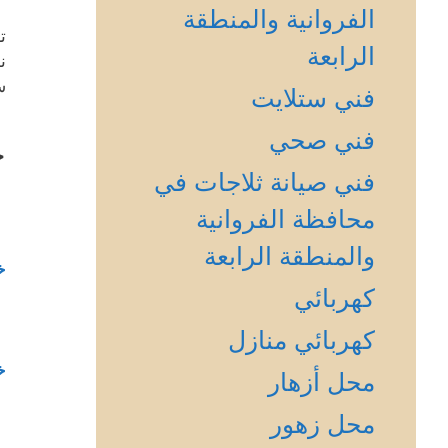
الفروانية والمنطقة
ت
الرابعة
ن
س
فني ستلايت
فني صحي
خ
فني صيانة ثلاجات في
محافظة الفروانية
والمنطقة الرابعة
خ
كهربائي
كهربائي منازل
خ
محل أزهار
محل زهور