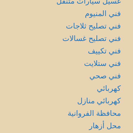
غسيل سيارات متنقل
فني المنيوم
فني تصليح ثلاجات
فني تصليح غسالات
فني تكييف
فني ستلايت
فني صحي
كهربائي
كهربائي منازل
محافظة الفروانية
محل أزهار