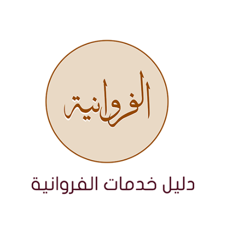
نتقل
لى
لمحتوى