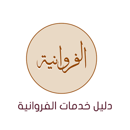
نتقل
لى
لمحتوى