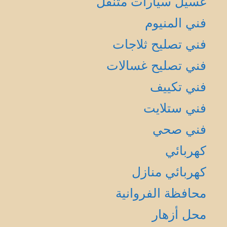
غسيل سيارات متنقل
فني المنيوم
فني تصليح ثلاجات
فني تصليح غسالات
فني تكييف
فني ستلايت
فني صحي
كهربائي
كهربائي منازل
محافظة الفروانية
محل أزهار