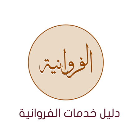
نتقل
لى
لمحتوى