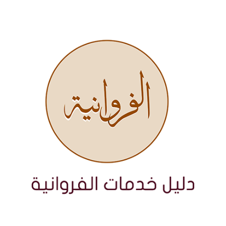
نتقل
لى
لمحتوى