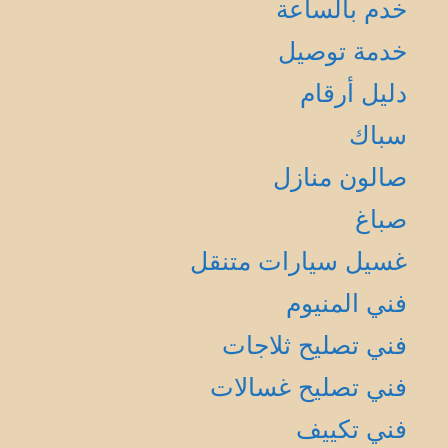
خدم بالساعة
خدمة توصيل
دليل أرقام
سباك
صالون منازل
صباغ
غسيل سيارات متنقل
فني المنيوم
فني تصليح ثلاجات
فني تصليح غسالات
فني تكييف