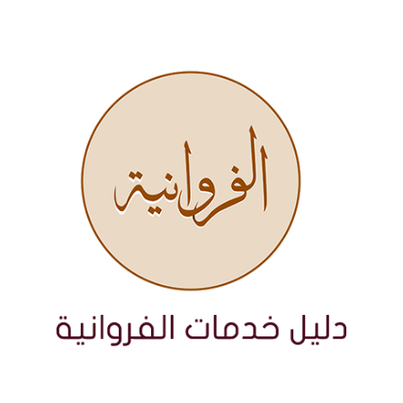
نتقل
لى
لمحتوى