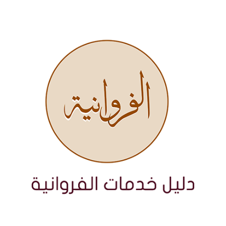
نتقل
لى
لمحتوى