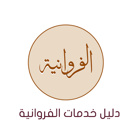
نتقل
لى
لمحتوى