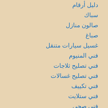
دليل أرقام
سباك
صالون منازل
صباغ
غسيل سيارات متنقل
فني المنيوم
فني تصليح ثلاجات
فني تصليح غسالات
فني تكييف
فني ستلايت
فني صحي