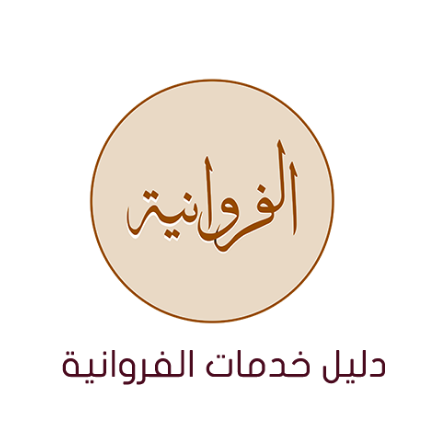
نتقل
لى
لمحتوى