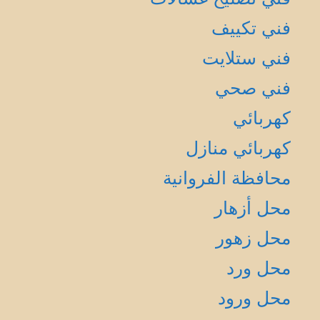
فني تكييف
فني ستلايت
فني صحي
كهربائي
كهربائي منازل
محافظة الفروانية
محل أزهار
محل زهور
محل ورد
محل ورود