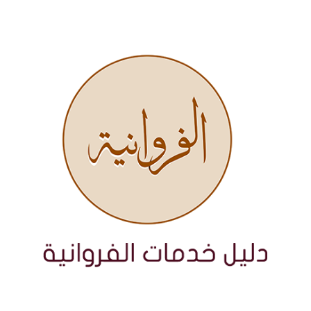
نتقل
لى
لمحتوى