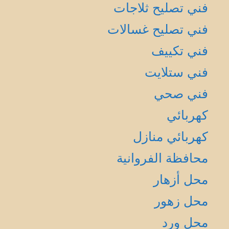
فني تصليح ثلاجات
فني تصليح غسالات
فني تكييف
فني ستلايت
فني صحي
كهربائي
كهربائي منازل
محافظة الفروانية
محل أزهار
محل زهور
محل ورد