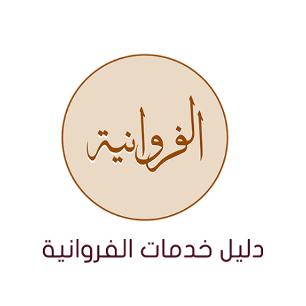
نتقل
لى
لمحتوى