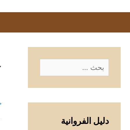
خ
البحث
عن:
خ
دليل الفروانية