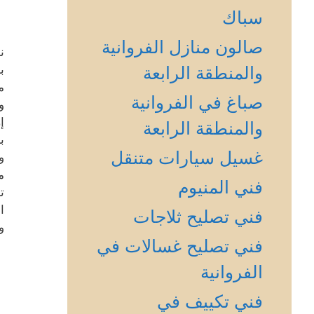
سباك
صالون منازل الفروانية
ن
ب
والمنطقة الرابعة
م
صباغ في الفروانية
و
إ
والمنطقة الرابعة
ب
غسيل سيارات متنقل
و
م
فني المنيوم
ت
ا
فني تصليح ثلاجات
و
فني تصليح غسالات في
الفروانية
فني تكييف في