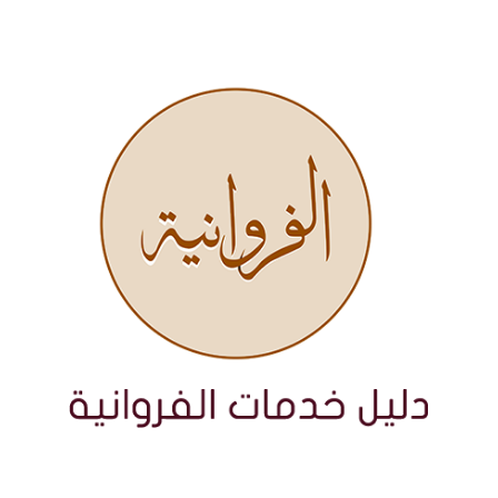
نتقل
لى
لمحتوى