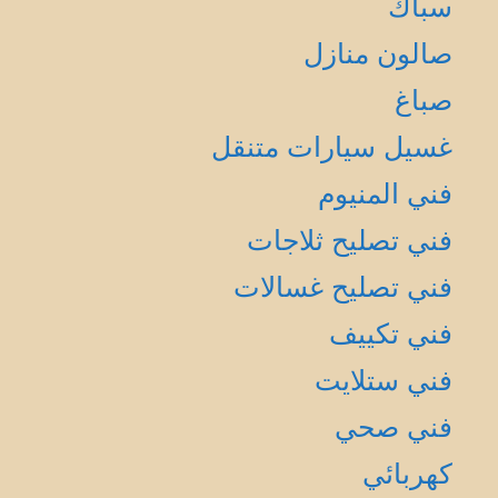
سباك
صالون منازل
صباغ
غسيل سيارات متنقل
فني المنيوم
فني تصليح ثلاجات
فني تصليح غسالات
فني تكييف
فني ستلايت
فني صحي
كهربائي