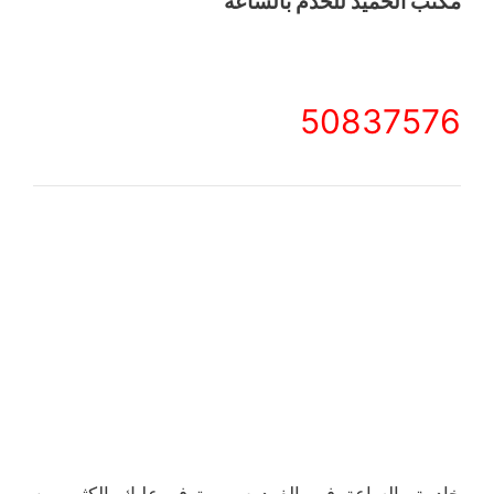
مكتب الحميد للخدم بالساعة
50837576
خادمة بالساعة في الفردوس ، توفر عليك الكثير من