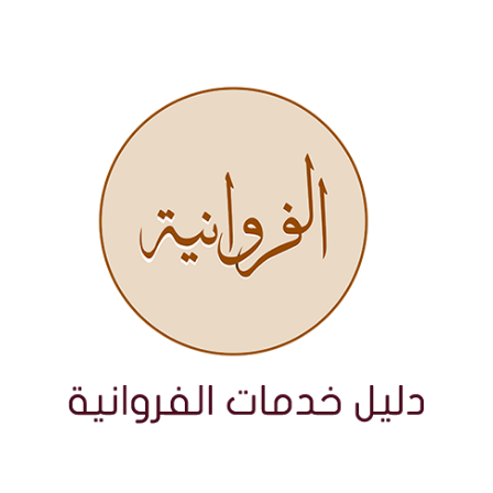
نتقل
لى
لمحتوى