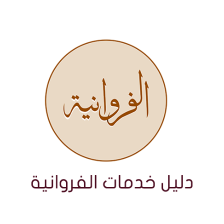
نتقل
لى
لمحتوى