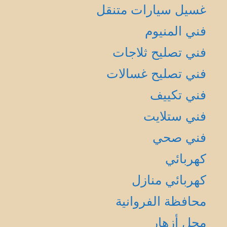
غسيل سيارات متنقل
فني المنيوم
فني تصليح ثلاجات
فني تصليح غسالات
فني تكييف
فني ستلايت
فني صحي
كهربائي
كهربائي منازل
محافظة الفروانية
محل أزهار