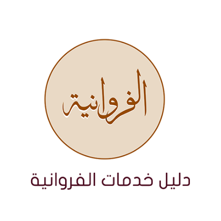
نتقل
لى
لمحتوى